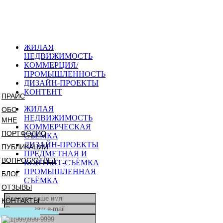
КАК Я РАБОТАЮ
МОЯ КОМАНДА
МОИ КЛИЕНТЫ
ЖИЛАЯ
НЕДВИЖИМОСТЬ
КОММЕРЦИЯ/
ПРОМЫШЛЕННОСТЬ
ДИЗАЙН-ПРОЕКТЫ
КОНТЕНТ
ПРАЙС
ЖИЛАЯ
ОБО
НЕДВИЖИМОСТЬ
МНЕ
КОММЕРЧЕСКАЯ
ПОРТФОЛИО
СЪЁМКА
ДИЗАЙН-ПРОЕКТЫ
ПУБЛИКАЦИИ
ПРЕДМЕТНАЯ И
ВОПРОС/ОТВЕТ
КОНТЕНТ-СЪЁМКА
ПРОМЫШЛЕННАЯ
БЛОГ
СЪЁМКА
ОТЗЫВЫ
КОНТАКТЫ