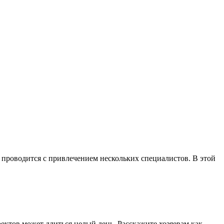
 проводится с привлечением нескольких специалистов. В этой
оектов может длиться целый день. Расскажите хозяевам как