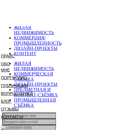
КАК Я РАБОТАЮ
МОЯ КОМАНДА
МОИ КЛИЕНТЫ
ЖИЛАЯ
НЕДВИЖИМОСТЬ
КОММЕРЦИЯ/
ПРОМЫШЛЕННОСТЬ
ДИЗАЙН-ПРОЕКТЫ
КОНТЕНТ
ПРАЙС
ЖИЛАЯ
ОБО
НЕДВИЖИМОСТЬ
МНЕ
КОММЕРЧЕСКАЯ
ПОРТФОЛИО
СЪЁМКА
ДИЗАЙН-ПРОЕКТЫ
ПУБЛИКАЦИИ
ПРЕДМЕТНАЯ И
ВОПРОС/ОТВЕТ
КОНТЕНТ-СЪЁМКА
ПРОМЫШЛЕННАЯ
БЛОГ
СЪЁМКА
ОТЗЫВЫ
КОНТАКТЫ