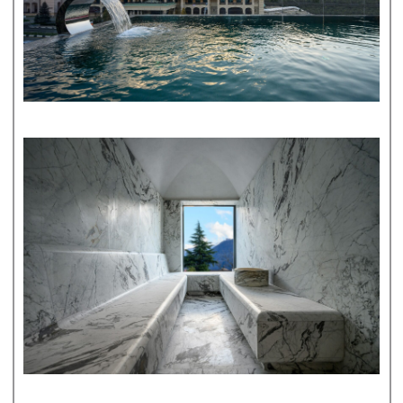
ИП КУТЫРИНА АНАСТАСИЯ МИХАЙЛОВНА
ОГРНИП 321784700063832
© 2020-2026
ПУБЛИЧНАЯ ОФЕРТА
ПОЛИТИКА КОНФИДЕНЦИАЛЬНОСТИ
САЙТ СДЕЛАН WWW.APORFIRA.COM