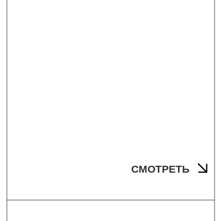
СМОТРЕТЬ
ФОТОСЪЕМКА SPA-ЗОНЫ
ОТЕЛЯ «LE ROND SOCHI
RESORT & SPA»