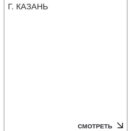
СМОТРЕТЬ
ФОТОСЪЕМКА
ВСЕСЕЗОННОГО КУРОРТА
«ОХТА ПАРК» 5*
Г. САНКТ-ПЕТЕРБУРГ